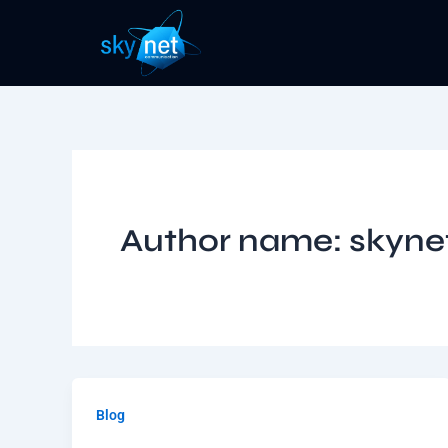
Skip
to
content
Author name: skyn
Blog